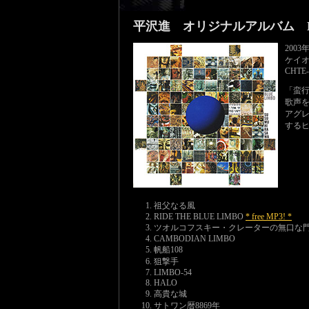
平沢進 オリジナルアルバム BL
2003
ケイオ
CHTE-
「蛮行
歌声
アグ
する
祖父なる風
RIDE THE BLUE LIMBO
* free MP3! *
ツオルコフスキー・クレーターの無口な
CAMBODIAN LIMBO
帆船108
狙撃手
LIMBO-54
HALO
高貴な城
サトワン暦8869年