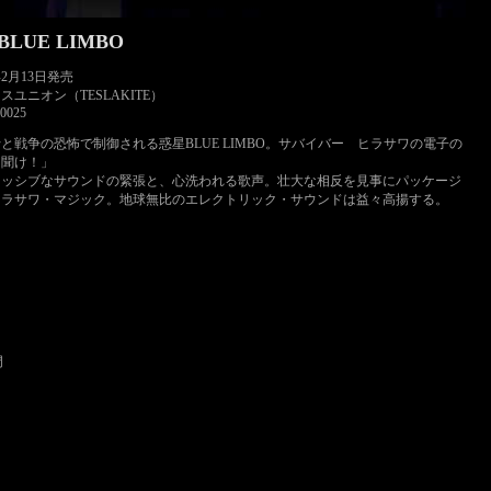
UE LIMBO
年2月13日発売
スユニオン（TESLAKITE）
0025
と戦争の恐怖で制御される惑星BLUE LIMBO。サバイバー ヒラサワの電子の
を聞け！」
レッシブなサウンドの緊張と、心洗われる歌声。壮大な相反を見事にパッケージ
ヒラサワ・マジック。地球無比のエレクトリック・サウンドは益々高揚する。
門