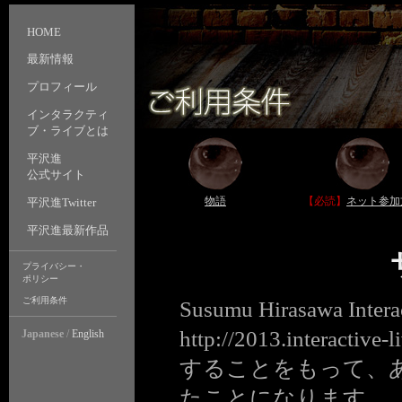
HOME
最新情報
プロフィール
インタラクティ
ブ・ライブとは
平沢進
公式サイト
物語
【必読】
ネット参加
平沢進Twitter
平沢進最新作品
プライバシー・
ポリシー
ご利用条件
Susumu Hirasawa I
http://2013.inter
Japanese
/
English
することをもって、
たことになります。